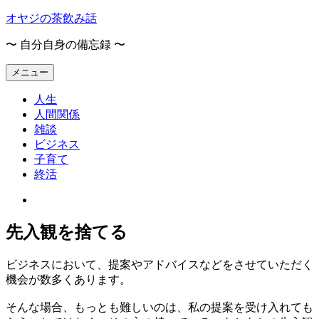
コ
オヤジの茶飲み話
ン
〜 自分自身の備忘録 〜
テ
ン
メニュー
ツ
へ
人生
ス
人間関係
キ
雑談
ッ
ビジネス
プ
子育て
終活
オ
ヤ
先入観を捨てる
ジ
の
茶
ビジネスにおいて、提案やアドバイスなどをさせていただく
飲
機会が数多くあります。
み
話
そんな場合、もっとも難しいのは、私の提案を受け入れても