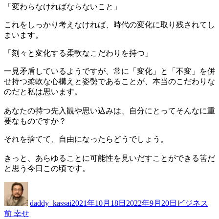
「変わらなければならないこと」
これをしっかり考えなければ、時代の変化に取り残されてし
まいます。
「刻々と変化する柔軟なこだわりを持つ」
一見矛盾しているようですが、常に「変化」と「不変」を併
せ持つ柔軟な心構えと姿勢であることが、本当のこだわりな
のだと私は思います。
あなたの持つ先入観や思い込みは、自分にとってそんなに重
要なものですか？
それを捨てて、自由になったらどうでしょう。
きっと、あらゆることに可能性を見いだすことができる筈だ
と思う今日この頃です。
投
投
カ
稿
稿
テ
daddy_kassai
2021年10月18日
2022年9月20日
ビジネス
者
日:
ゴ
前
前
幸せ
投
リ