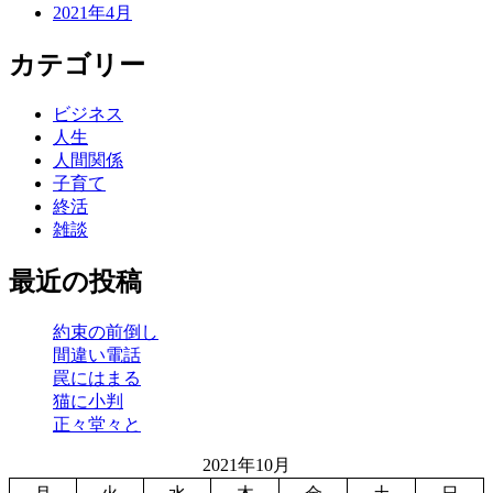
2021年4月
カテゴリー
ビジネス
人生
人間関係
子育て
終活
雑談
最近の投稿
約束の前倒し
間違い電話
罠にはまる
猫に小判
正々堂々と
2021年10月