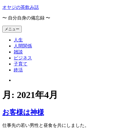
コ
オヤジの茶飲み話
ン
〜 自分自身の備忘録 〜
テ
ン
メニュー
ツ
へ
人生
ス
人間関係
キ
雑談
ッ
ビジネス
プ
子育て
終活
オ
ヤ
ジ
月:
2021年4月
の
茶
飲
お客様は神様
み
話
仕事先の若い男性と昼食を共にしました。