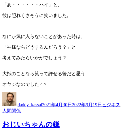
「あ・・・・・・ハイ」と、
彼は照れくさそうに笑いました。
なにか気に入らないことがあった時は、
「神様ならどうするんだろう？」と
考えてみたらいかがでしょう？
大抵のことなら笑って許せる筈だと思う
オヤジなのでした ^ ^
投
投
カ
稿
稿
テ
daddy_kassai
2021年4月30日
2022年9月19日
ビジネス
,
者
日:
ゴ
人間関係
リ
ー
おじいちゃんの鎌