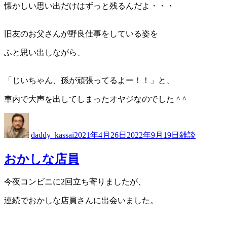
懐かしい思い出だけはずっと残るんだよ・・・
旧友のお父さんが野良仕事をしている姿を
ふと思い出しながら、
「じいちゃん、孫が頑張ってるよー！！」と、
車内で大声を出してしまったオヤジなのでした ^ ^
投
投
カ
稿
稿
テ
daddy_kassai
2021年4月26日
2022年9月19日
雑談
者
日:
ゴ
リ
おかしな店員
ー
今夜コンビニに2回立ち寄りましたが、
連続でおかしな店員さんに出会いました。