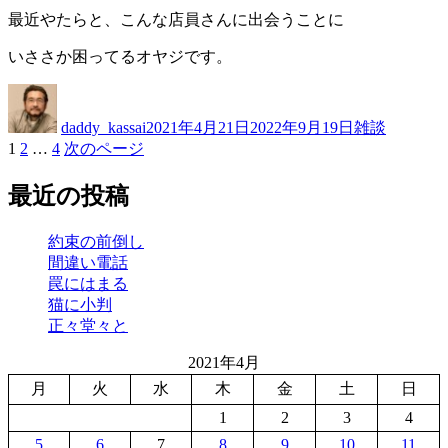
最近やたらと、こんな店員さんに出会うことに
いささか困ってるオヤジです。
投
投
カ
稿
稿
テ
daddy_kassai
2021年4月21日
2022年9月19日
雑談
者
日:
ゴ
固
固
固
1
2
…
4
次のページ
投
リ
定
定
定
ー
稿
ペ
ペ
ペ
最近の投稿
ー
ー
ー
の
ジ
ジ
ジ
約束の前倒し
ペ
間違い電話
ー
罠にはまる
猫に小判
ジ
正々堂々と
送
2021年4月
り
月
火
水
木
金
土
日
1
2
3
4
5
6
7
8
9
10
11