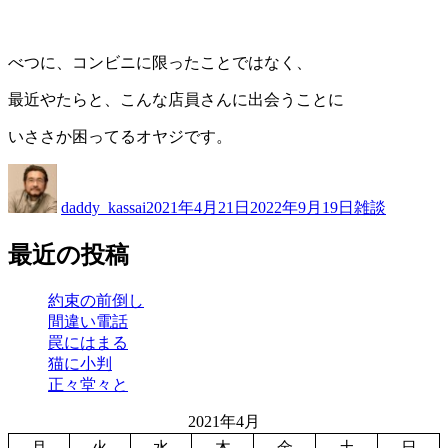
べつに、コンビニに限ったことではなく、
最近やたらと、こんな店員さんに出会うことに
いささか困ってるオヤジです。
投
投
カ
稿
稿
テ
daddy_kassai
2021年4月21日
2022年9月19日
雑談
者
日:
ゴ
リ
最近の投稿
ー
約束の前倒し
間違い電話
罠にはまる
猫に小判
正々堂々と
2021年4月
月
火
水
木
金
土
日