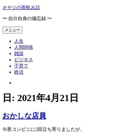
コ
オヤジの茶飲み話
ン
〜 自分自身の備忘録 〜
テ
ン
メニュー
ツ
へ
人生
ス
人間関係
キ
雑談
ッ
ビジネス
プ
子育て
終活
オ
ヤ
ジ
日:
2021年4月21日
の
茶
飲
おかしな店員
み
話
今夜コンビニに2回立ち寄りましたが、