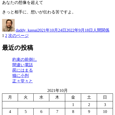
あなたの想像を超えて
きっと相手に、想いが伝わる筈ですよ。
投
投
カ
稿
稿
テ
daddy_kassai
2021年10月24日
2022年9月18日
人間関係
者
日:
ゴ
固
固
1
2
次のページ
投
リ
定
定
ー
稿
ペ
ペ
最近の投稿
ー
ー
の
ジ
ジ
約束の前倒し
ペ
間違い電話
ー
罠にはまる
猫に小判
ジ
正々堂々と
送
2021年10月
り
月
火
水
木
金
土
日
1
2
3
4
5
6
7
8
9
10