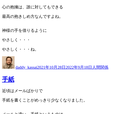
心の抱擁は、誰に対してもできる
最高の抱きしめ方なんですよね。
神様の手を借りるように
やさしく・・・
やさしく・・・ね。
投
投
カ
稿
稿
テ
daddy_kassai
2021年10月28日
2022年9月18日
人間関係
者
日:
ゴ
リ
手紙
ー
近頃はメールばかりで
手紙を書くことがめっきり少なくなりました。