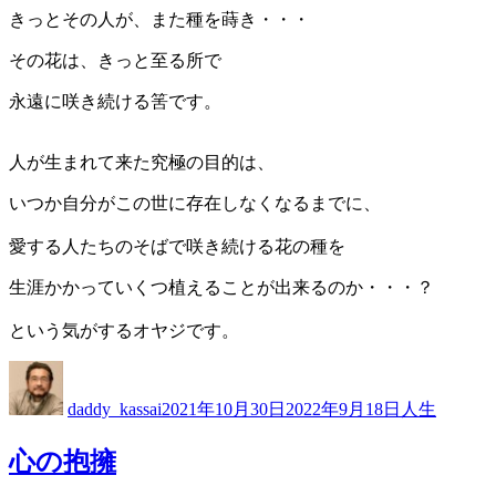
きっとその人が、また種を蒔き・・・
その花は、きっと至る所で
永遠に咲き続ける筈です。
人が生まれて来た究極の目的は、
いつか自分がこの世に存在しなくなるまでに、
愛する人たちのそばで咲き続ける花の種を
生涯かかっていくつ植えることが出来るのか・・・？
という気がするオヤジです。
投
投
カ
稿
稿
テ
daddy_kassai
2021年10月30日
2022年9月18日
人生
者
日:
ゴ
リ
心の抱擁
ー