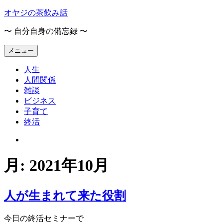
コ
オヤジの茶飲み話
ン
〜 自分自身の備忘録 〜
テ
ン
メニュー
ツ
へ
人生
ス
人間関係
キ
雑談
ッ
ビジネス
プ
子育て
終活
オ
ヤ
ジ
月:
2021年10月
の
茶
飲
人が生まれて来た役割
み
話
今日の終活セミナーで