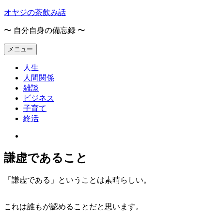
コ
オヤジの茶飲み話
ン
〜 自分自身の備忘録 〜
テ
ン
メニュー
ツ
へ
人生
ス
人間関係
キ
雑談
ッ
ビジネス
プ
子育て
終活
オ
ヤ
謙虚であること
ジ
の
茶
「謙虚である」ということは素晴らしい。
飲
み
これは誰もが認めることだと思います。
話