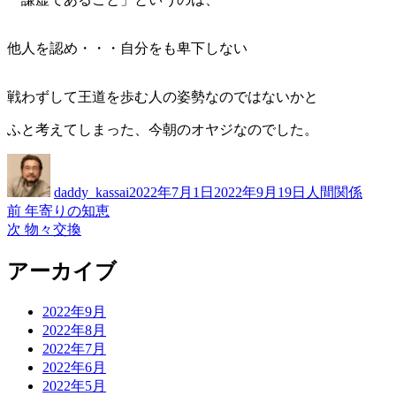
他人を認め・・・自分をも卑下しない
戦わずして王道を歩む人の姿勢なのではないかと
ふと考えてしまった、今朝のオヤジなのでした。
投
投
カ
稿
稿
テ
daddy_kassai
2022年7月1日
2022年9月19日
人間関係
者
日:
ゴ
前
前
年寄りの知恵
投
リ
の
次
次
物々交換
ー
稿
投
の
稿:
投
アーカイブ
ナ
稿:
ビ
2022年9月
ゲ
2022年8月
2022年7月
ー
2022年6月
シ
2022年5月