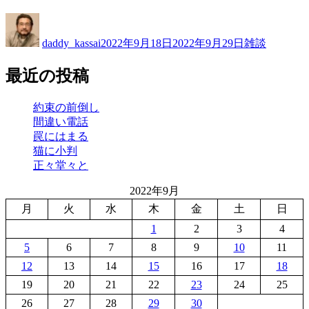
投
投
カ
稿
稿
テ
daddy_kassai
2022年9月18日
2022年9月29日
雑談
者
日:
ゴ
リ
最近の投稿
ー
約束の前倒し
間違い電話
罠にはまる
猫に小判
正々堂々と
2022年9月
月
火
水
木
金
土
日
1
2
3
4
5
6
7
8
9
10
11
12
13
14
15
16
17
18
19
20
21
22
23
24
25
26
27
28
29
30