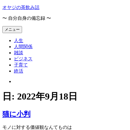
コ
オヤジの茶飲み話
ン
〜 自分自身の備忘録 〜
テ
ン
メニュー
ツ
へ
人生
ス
人間関係
キ
雑談
ッ
ビジネス
プ
子育て
終活
オ
ヤ
ジ
日:
2022年9月18日
の
茶
飲
猫に小判
み
話
モノに対する価値観なんてものは