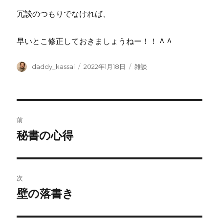
冗談のつもりでなければ、
早いとこ修正しておきましょうねー！！ ^ ^
投
投
カ
daddy_kassai
2022年1月18日
雑談
稿
稿
テ
者
日:
ゴ
リ
ー
投
前
稿
秘書の心得
前
の
ナ
投
ビ
稿:
次
ゲ
壁の落書き
次
の
ー